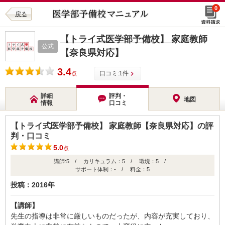
0
戻る
【トライ式医学部予備校】
家庭教師
公式
【奈良県対応】
3.4
口コミ:
1
件
点
詳細
評判・
地図
情報
口コミ
【トライ式医学部予備校】 家庭教師【奈良県対応】の評
判・口コミ
5.0
点
講師:5 / カリキュラム：5 / 環境：5 /
サポート体制：- / 料金：5
投稿：2016年
【講師】
先生の指導は非常に厳しいものだったが、内容が充実しており、