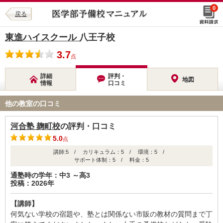
0
戻る
東進ハイスクール
八王子校
3.7
点
詳細
評判・
地図
情報
口コミ
他の教室の口コミ
河合塾 麹町校
の評判・口コミ
5.0
点
講師:5 / カリキュラム：5 / 環境：5 /
サポート体制：5 / 料金：5
通塾時の学年：中3 ～高3
投稿：2026年
【講師】
何気ない学校の宿題や、塾とは関係ない市販の教材の質問まで丁