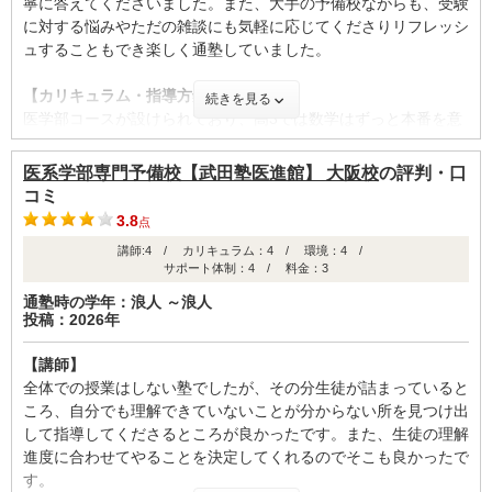
寧に答えてくださいました。また、大手の予備校ながらも、受験
に対する悩みやただの雑談にも気軽に応じてくださりリフレッシ
ュすることもでき楽しく通塾していました。
【カリキュラム・指導方針・授業内容】
続きを見る
医学部コースが設けられており、高3では数学はずっと本番を意
識したテスト講、化学は高3の2学期の途中から医学部の入試問
題の中から選ばれた問題のテストでした。実践的に、さらに自分
医系学部専門予備校【武田塾医進館】 大阪校
の評判・口
の苦手が見つかるテストはとても良かったです。
コミ
3.8
点
【校舎内外の環境について（自習室、交通の便、治安、立地な
講師:4 / カリキュラム：4 / 環境：4 /
ど） 】
サポート体制：4 / 料金：3
様々な自習室が用意されており、しかも全て綺麗で静かだったの
通塾時の学年：浪人 ～浪人
でなるべく家ではなく塾だ勉強するようにしていました。一階は
投稿：2026年
外から見える自習室で周りの目を気にせずに集中するチカラが身
につきました。たくさんのライバルたちと自習することでモチベ
【講師】
ーションを保てました。
全体での授業はしない塾でしたが、その分生徒が詰まっていると
ころ、自分でも理解できていないことが分からない所を見つけ出
【サポート体制】
して指導してくださるところが良かったです。また、生徒の理解
現役生はひとりひとりチューターさんが付きます。スタディプラ
進度に合わせてやることを決定してくれるのでそこも良かったで
スというアプリでメッセージを送り合うことができ、いつでも不
す。
安を相談できたのが良かったです。授業の休み時間にもお話しし