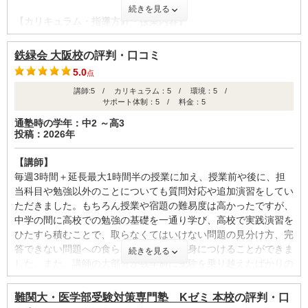
続きを見る
てリフレッシュできました。医学部生のチューターさんだったの
【カリキュラム・指導方針・授業内容】
でやる気も出ましたし，とても応援してくださいました！
カリキュラムは所謂参考書ルートに沿ってやっていく形になるの
ですが、生徒に足りていない場所があれば適宜、参考書を提示し
【料金】
鉄緑会 大阪校
の評判・口コミ
てくださり、やること、やりたいことを一緒に考えて修正してく
医学部専門予備校ほどは高くはありません。毎日のように自習室
5.0
点
れます。講師とそれを行う時間が週に一回は設けられています。
に通っていたのでとてもお得に感じました。河合塾はベテランの
講師:5 / カリキュラム：5 / 環境：5 /
講師の方々が作るテキストの質がとても高く、あの教材たちをや
サポート体制：5 / 料金：5
【校舎内外の環境について（自習室、交通の便、治安、立地な
りこめば本当に力になります。夏期講習なども自分で決められる
ど） 】
通塾時の学年：中2 ～高3
ので料金は自分次第です
投稿：2026年
校舎内は最近改装したこともあり、綺麗で大きくなりました。ま
た、休息スペースもあり、そこで椅子に座りながらですが、寝る
【良かった点（改善してほしい点） 】
【講師】
こともできます。自習室外ではリスニングやシャドーイングをす
何よりも整った環境が良かったです。浪人生と現役生の療法がい
毎週3時間＋延長最大1時間半の授業に加え、授業前や後に、担
ることができる場所もあり、英語の学習もしやすかったです。
ますが治安が悪くなかったし、自習室もたくさんありその日の気
当科目や勉強以外のことについても質問対応や追加演習をしてい
分によって変えられるので飽きずに勉強できました。また同じ目
ただきました。もちろん授業や宿題の難易度は高かったですが、
【サポート体制】
標を持った生徒たちが一生懸命勉強している姿を見てしんどい時
中学の間に高校での勉強の基礎を一通り学び、高校で実践演習を
校舎の先生は非常にフレンドリーで様々な相談に乗ってくれま
もモチベーションを上げることができました！受験は辛いですが
ひたすら積むことで、取らなくてはいけない問題の見分け方、完
す。進路相談であったりとか、模試の結果が振るわずに落ち込ん
先生やチューターさんと何気ない話をできたり、同じ目標の仲間
答できない問題への食らいつき方などを身につけることができま
続きを見る
でいる時などは丁寧に話を聞いてくださり、親身になって相談に
に出会って一緒に頑張れたりしたのである意味楽しかったです！
した。また、講師の大部分が数年前に受験を乗り越えたばかりの
乗ってくれました。その他、カリキュラム外でやりたいことも提
先輩方であることにより、新鮮な実体験や大学入学後のサポート
案すればサポートしてくださいます。
を期待できたり、ビジョンが明確になり具体的な目標が立てられ
難関大・医学部受験対策専門塾 Kゼミ 本校
の評判・口
ID:3569
たりといった利点がありました。