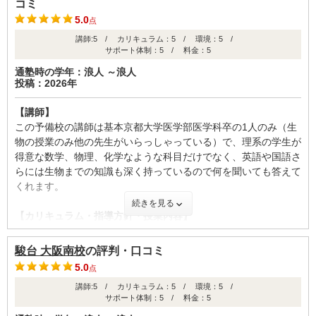
【料金】
コミ
不適切な口コミを報告する
参考書の分もあり、授業をしないのに料金に見合わないのでは？
5.0
点
【カリキュラム・指導方針・授業内容】
と人によっては思ってしまうかもしれませんが、医学部専門の進
講師:5 / カリキュラム：5 / 環境：5 /
中学の間に高3までの勉強の基礎を一通り学び、高校では各学
学塾に通うよりは圧倒的に安くはあります。自分にはこの塾のス
サポート体制：5 / 料金：5
年、一年を通して最初からもう一度学んでいきつつ、少しずつ深
タイルが合っていましたが、人によっては会わず、高すぎると思
通塾時の学年：浪人 ～浪人
めていく形です。そのおかげで、少し曖昧な部分があっても疎か
うかもしれません。
投稿：2026年
にして先に進んでしまうことを避けられました。毎週テストがあ
り、先週分の復習を演習形式で行えることで宿題と合わせて定着
【良かった点（改善してほしい点） 】
【講師】
が捗りました。また数週間に一度総復習のテスト、高2までは年
浪人を始めた当初から最後まで実際に難関の医学部に合格した講
この予備校の講師は基本京都大学医学部医学科卒の1人のみ（生
に二回の校内模試もあり、やりっ放しで忘れてしまうこともあり
師が担当してくれました。その時にその人たちが実際にやって合
物の授業のみ他の先生がいらっしゃっている）で、理系の学生が
ませんでした。
格を掴んだ勉強の仕方を惜しみなく教えてくださいます。実際の
得意な数学、物理、化学なような科目だけでなく、英語や国語さ
ノートを持ってきてやり方を教えてくれた先生もいました。
らには生物までの知識も深く持っているので何を聞いても答えて
【校舎内外の環境について（自習室、交通の便、治安、立地な
くれます。
ど） 】
続きを見る
大阪校の校舎内はとても清潔で、特に2階の自習室は新しいこと
ID:3568
【カリキュラム・指導方針・授業内容】
もあって非常に綺麗で静かで集中できる環境でした。講師室は講
基本的に社会は自分で学習することが前提で、数学、英語、物
不適切な口コミを報告する
師の方々への質問を前提とした設計になっており、気軽に質問で
理、化学に力を入れています。特に化学は苦手な人が多いが得点
きました。お手洗いも綺麗でまめに清掃が入っており、警備員も
駿台 大阪南校
の評判・口コミ
源にしやすいという特徴から最も力を入れている科目の1つで
巡回していて安心感がありました。
5.0
点
す。日替わりで演習も挟んでいて、かなり難易度が高い問題が出
講師:5 / カリキュラム：5 / 環境：5 /
題される傾向があります。
【サポート体制】
サポート体制：5 / 料金：5
面談は定期的にありましたし、講師と年が近いこともあり、何か