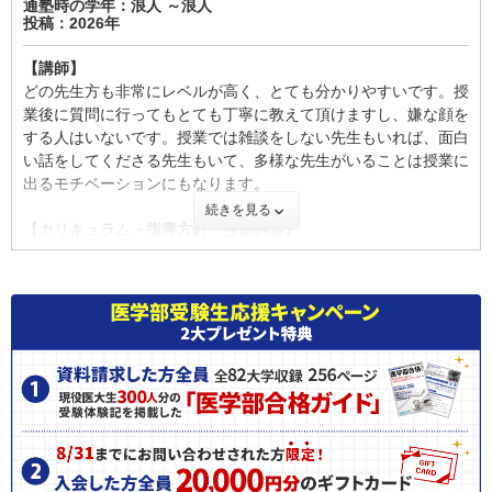
【校舎内外の環境について（自習室、交通の便、治安、立地な
通塾時の学年：浪人 ～浪人
あった時にすぐに相談しやすかったです。勉強のことはもちろ
投稿：2026年
ど） 】
ん、学習計画や進路の悩み、部活とのやりくり、メンタル面や家
アパートの一室で教材なども沢山並んでいるので決して広くは無
族関係の相談なども快く対応してくださいました。
【講師】
いですが、その分生徒同士そして生徒と先生の距離もかなり近い
どの先生方も非常にレベルが高く、とても分かりやすいです。授
ので予備校としては珍しく、勉学に影響を与えない程度に友人と
【料金】
業後に質問に行ってもとても丁寧に教えて頂けますし、嫌な顔を
も仲良くなれ、また先生への質問も気軽にできます。
一般的な塾や予備校と比較すると、決して安くはありませんが、
する人はいないです。授業では雑談をしない先生もいれば、面白
内容を考えれば妥当、あるいはむしろ割安だと感じています。そ
い話をしてくださる先生もいて、多様な先生がいることは授業に
【サポート体制】
う思う理由は主に3点あります。まず、1回の授業が3時間から4
出るモチベーションにもなります。
私が予備校生のときは定期的な面談がありました。面談では出さ
時間半と非常に長いため、時間あたりの単価に直すと大手予備校
続きを見る
れた課題がどれぐらいできているか、不安に思っている科目につ
と大差ありません。次に教材の質と量が圧倒的で、市販の参考書
【カリキュラム・指導方針・授業内容】
いてどういった勉強をすれば良いかなどについての指導をして下
を買い足す必要がないほど充実しています。さらに、受験を知り
医学部ということもあり、主要大学は志望校別に授業が組まれて
さいました。また、お話が上手なので本番前などもメンタル面で
尽くした現役生やOBから直接指導を受けられるため、家庭教師
いて、それ以外は国公立医志望、私立医志望と言った形で別れて
不安になることはあまりありませんでした。
を雇う場合と比べても非常に効率的です。月々の支払額だけを見
います。自分は国公立医志望だったのですが、医学部用の教科書
れば確かに高額ですが、志望校合格に向けた投資と考えれば、非
が配られ色々な単科医大などの過去問を編集したものが掲載され
【料金】
常にコスパの良い塾だと言えると思います。
ていました。全体的なカリキュラムとしては前期、後期と分かれ
一般的に医学部予備校は高いですがそういった予備校と比べると
ていて前期は基礎の徹底、後期はその応用と言った形で進めるこ
断然安いとは思います。一方で駿台の医学部コースにも通ってい
【良かった点（改善してほしい点） 】
とになっていて非常に理にかなっているカリキュラムだと思いま
ましたがそれよりは高めです。参考書を授業の教材とは別に沢山
先ほども書きましたが、やはり講師の大部分が現役大学生という
したし、実際に基礎力はかなりつきました。
下さり、さらに私が予備校に通っていた頃は定期的に昼ごはんも
アドバンテージは非常に大きいと思います。大学生が指導という
連れて行ってもらっていましたので生徒に還元されている感じは
点に不安を感じる方もおられるとは思いますが、社員のベテラン
【校舎内外の環境について（自習室、交通の便、治安、立地な
しました。
社会人講師がトップにおられて、いつも学生講師への指導もして
ど） 】