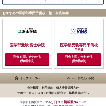
おられるようですので心配ないと思います。むしろ個人的な感想
校舎は浪人生専用校舎ということもあり、非常に落ち着いた雰囲
【良かった点（改善してほしい点） 】
としましては、特に医学部受験などは、実際に受ける側でないと
気だし、自習室も静かです。毎日清掃の方が入っているので校舎
全体的な印象としてとても活気に溢れた予備校だと感じました。
分からない点もかなりある特殊な受験であり、それを実際に乗り
おすすめの医学部専門予備校・塾・家庭教師
は綺麗に保たれています。飲み物やお菓子、カップラーメンの自
受験時には精神的に追い詰められることないように色々な御守り
越えてきた先輩からの指導は何にも変え難くありがたいものだと
販機、それから休憩スペースなどがあって勉強に疲れた時はそこ
グッズを下さったり、やる気の出るような言葉をかけて下さった
思います。
で軽食をとったりしてリラックスしていました。
りととても楽しい予備校でした。浪人して苦しんで勉強しないと
いけないと思ってしまう人が多いと思うが、浪人を楽しんで勉強
【サポート体制】
するものだと感じさせてくれる予備校だったと思います。
ID:3553
毎日ホームルーム、それに加えて週に1回ほどロングホームルー
ムがあり、私たちのやる気がなくなってしまわないように日々声
不適切な口コミを報告する
医学部受験 富士学院
医学部受験専門予備校
をかけてくださったことは、受験を乗り越える上で大きな支えと
ID:3544
YMS
なりましたし、私たちのこと（成績や性格、友達関係など）を担
不適切な口コミを報告する
料金を問い合わせる
料金を問い合わせる
任がしっかり把握してくれていることが嬉しく、またそういった
(資料請求)
(資料請求)
人が話してくれる内容は頼もしくもありました。
【料金】
医学部コースに在籍していたのですが、想像していた以上に安か
トップページへ
ページの上へ戻る
ったです。他の大手予備校（河合塾、代々木ゼミナールなど）と
比べると値段は少し高いとは思いますが、一般の医専予備校と比
会社概要
利用規約
個人情報保護方針
べるとかなり安いですし、何より先生とその授業の質が非常に高
サポート窓口
口コミに関する問合せ
掲載希望の方へ
く、また一人一つの貸出タブレットでのAI学習、オンライン質問
口コミ掲載数No.1
医学部予備校マニュアルは
の
対応を含めると妥当な値段だと感じました。
※