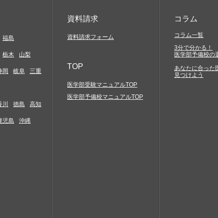
資料請求
コラム
コラム一覧
資料請求フォーム
福島
3分で分かる！
栃木
山梨
医学部予備校の
TOP
あなたに合った
静岡
岐阜
三重
見つけよう
医学部受験マニュアルTOP
医学部予備校マニュアルTOP
香川
徳島
高知
鹿児島
沖縄