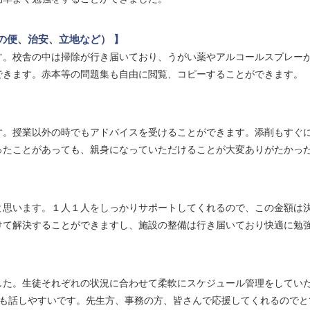
の便、治安、立地など） 】
す。校舎の中は掃除が行き届いており、うがい薬やアルコールスプレー
できます。赤本等の問題集も自由に閲覧、コピーすることができます。
す。授業以外の時でもアドバイスを受けることができます。添削もすぐ
ったことがあっても、親身になっていただけることが大変ありがたかっ
と思います。１人１人をしっかりサポートしてくれるので、この金額は
けて解決することができますし、施設の整備は行き届いており快適に勉
した。生徒それぞれの状況に合わせて柔軟にスケジュール管理をしてい
ても話しやすいです。先生方、事務の方、皆さんで応援してくれるのでと