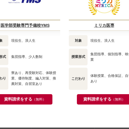
医学部受験専門予備校YMS
ミリカ医専
象
現役生、浪人生
対象
現役生、浪人生
集団指導、個別指導、映
形式
集団指導、少人数制
授業形式
業
寮あり、再受験対応、体験授
体験授業、合格保証、自
わり
業、優待制度、編入対策、推
こだわり
あり
薦対策、自習室あり
資料請求をする
資料請求をする
（無料）
（無料）