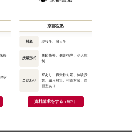
京都医塾
対象
現役生、浪人生
像授
集団指導、個別指導、少人数
授業形式
制
寮あり、再受験対応、体験授
習室
こだわり
業、編入対策、推薦対策、自
習室あり
資料請求をする
（無料）