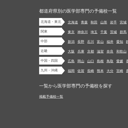
都道府県別の医学部専門の予備校一覧
北海道・東北
北海道
青森
秋田
山形
岩手
宮城
関東
東京
神奈川
埼玉
千葉
茨城
群馬
中部
新潟
長野
石川
富山
福井
愛知
近畿
大阪
兵庫
京都
滋賀
奈良
和歌山
中国・四国
広島
岡山
山口
島根
鳥取
愛媛
九州・沖縄
福岡
佐賀
長崎
熊本
大分
宮崎
一覧から医学部専門の予備校を探す
掲載予備校一覧