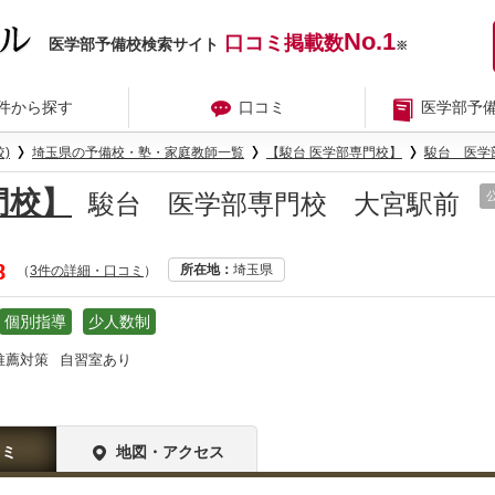
No.1
口コミ掲載数
医学部予備校検索サイト
※
件から探す
口コミ
医学部予
)
埼玉県の予備校・塾・家庭教師一覧
【駿台 医学部専門校】
駿台 医学
門校】
駿台 医学部専門校 大宮駅前
8
所在地
埼玉県
（
3件の詳細・口コミ
）
個別指導
少人数制
推薦対策
自習室あり
コミ
地図・アクセス