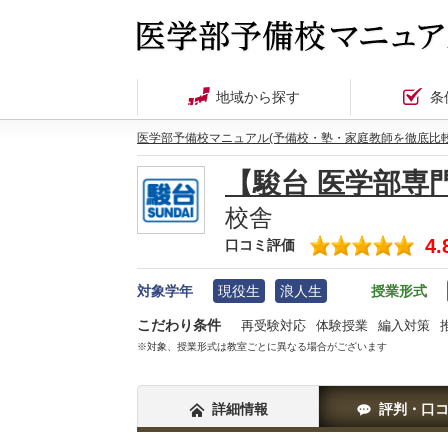
地域から探す
条
医学部予備校マニュアル(予備校・塾・家庭教師を徹底比較
【駿台 医学部専
校舎
4.
口コミ評価
対象学年
現役生
浪人生
授業形式
こだわり条件
再受験対応
体験授業
編入対策
※対象、授業形式は教室ごとに異なる場合がございます
詳細情報
評判・口