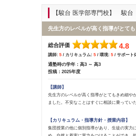
【駿台 医学部専門校】 駿台
先生方のレベルが高く指導がとても
4.8
総合評価
講師:
5
/ カリキュラム:
5
/ 環境:
5
/ サポート
通塾時の学年：高3 ～ 高3
投稿：2025年度
【講師】
先生方のレベルが高く指導がとてもきめ細や
ました。不安なことはすぐに相談に乗ってい
【カリキュラム・指導方針・授業内容】
集団授業の他に個別指導があり、生徒の実力
め、自然と着実に実力をつけることができ、