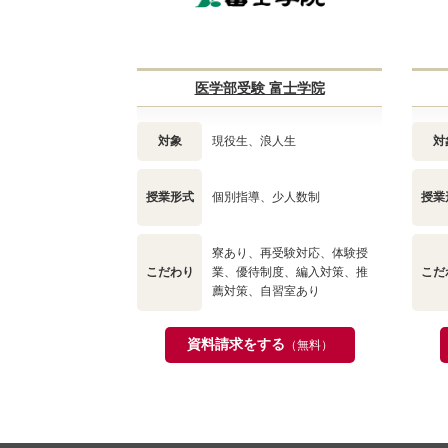
医学部受験 富士学院
対象
現役生、浪人生
対
授業形式
個別指導、少人数制
授業
寮あり、再受験対応、体験授
こだわり
業、優待制度、編入対策、推
こだ
薦対策、自習室あり
資料請求をする
（無料）