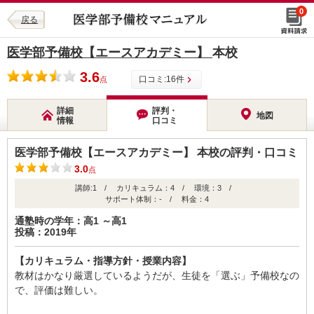
0
戻る
医学部予備校【エースアカデミー】
本校
3.6
口コミ:
16
件
点
詳細
評判・
地図
情報
口コミ
医学部予備校【エースアカデミー】 本校の評判・口コミ
3.0
点
講師:1 / カリキュラム：4 / 環境：3 /
サポート体制：- / 料金：4
通塾時の学年：高1 ～高1
投稿：2019年
【カリキュラム・指導方針・授業内容】
教材はかなり厳選しているようだが、生徒を「選ぶ」予備校なの
で、評価は難しい。