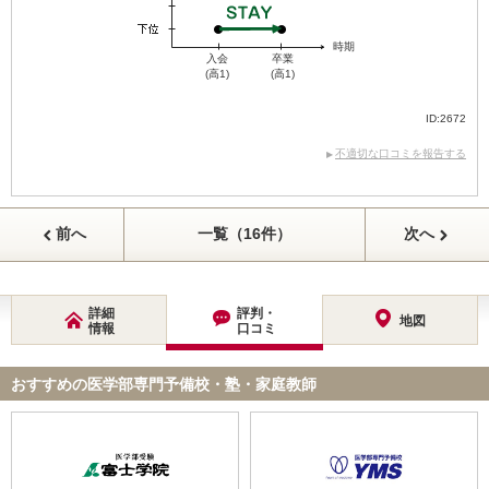
時期
入会
卒業
(高1)
(高1)
ID:2672
不適切な口コミを報告する
前へ
一覧（16件）
次へ
詳細
評判・
地図
情報
口コミ
おすすめの医学部専門予備校・塾・家庭教師