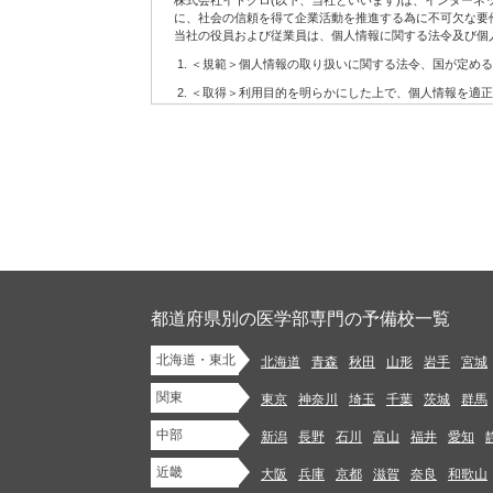
株式会社イトクロ(以下、当社といいます)は、インター
6.
配信の許可を得たお客様に対して配信するメールマガジ
に、社会の信頼を得て企業活動を推進する為に不可欠な要
7.
当社の役員および従業員は、個人情報に関する法令及び個
その他上記に関連するサービス
(2)当社サービスの利用に当たって注意事項
＜規範＞個人情報の取り扱いに関する法令、国が定める
お客様が当社サービスをご利用になる場合には、WEBに
＜取得＞利用目的を明らかにした上で、個人情報を適正
設置、操作いただく必要があります。
＜利用＞取得した個人情報については、法令に基づく場
当社はお客様がWEBにアクセスするための準備、方法な
当社はお客様に対し、当社サービスを提供する義務を負
＜安全管理＞個人情報への不正アクセス、紛失、破壊、
当社は当社サービスの内容の正確性・信頼性・完全性や
管理を行います。
当社サービスの変更等があった後にお客様が当社サービス
＜開示・苦情＞当社では、取り扱う個人情報について、
第2条 お客様の責務
＜継続的改善＞当社では、個人情報保護に関する管理規
当社サイトにおけるコンテンツに関する各種権利は、本規
制定：2006年12月11日
1.
法令に違反するもの、著作権・著作者人格権・商標権等
改訂：2007年7月30日
イバシーを侵害するもの、他人を中傷するもの、公序良俗
改訂：2008年1月22日
のを、当社サービスを通じて掲載、開示、提供または送信(
改訂：2012年9月11日
都道府県別の医学部専門の予備校一覧
改訂：2013年12月10日
2.
未成年者の健全な保護育成を害するような行為をするこ
改訂：2018年5月2日
北海道・東北
3.
法令や条例に違反する行為を行うこと
北海道
青森
秋田
山形
岩手
宮城
株式会社イトクロ 代表取締役 CEO 山木 学
4.
代表取締役 COO 領下 崇
自分以外の人物を名乗ったり、代表権や代理権がないに
関東
東京
神奈川
埼玉
千葉
茨城
群馬
5.
他のお客様または第三者との間での、売買等金銭的な利
【個人情報に関するお問い合わせ】
中部
新潟
長野
石川
富山
福井
愛知
株式会社イトクロ 開発部長
info.privacy@itokuro.jp
6.
商業用の広告、宣伝を目的としたコンテンツ、ジャンク
〒141-0021 東京都品川区上大崎３丁目１番１号 JR東急目
近畿
大阪
兵庫
京都
滋賀
奈良
和歌山
7.
法令または本規約において認められている場合を除き、
当社における個人情報の取扱いについて
またはこれらの目的で使用するために保管すること