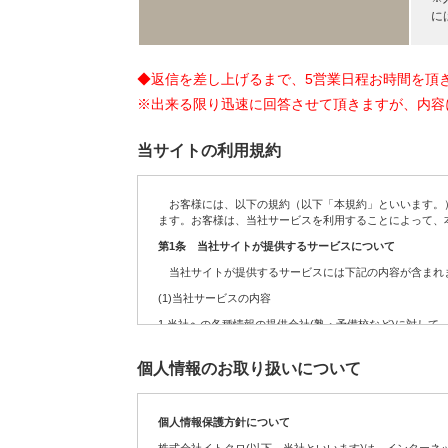
に
◆返信を差し上げるまで、5営業日程お時間を頂
※出来る限り迅速に回答させて頂きますが、内容
当サイトの利用規約
お客様には、以下の規約（以下「本規約」といいます。）
ます。お客様は、当社サービスを利用することによって、
第1条 当社サイトが提供するサービスについて
当社サイトが提供するサービスには下記の内容が含まれま
(1)当社サービスの内容
1.
当社への各種情報の提供会社(塾・予備校など)に対して
2.
お客様からの依頼を受けて、当社への各種情報の提供会
個人情報のお取り扱いについて
3.
定期・不定期に実施する各種のキャンペーンサービス
4.
サイト運営の参考データを得るために実施するアンケー
個人情報保護方針について
5.
お客様が送信(発信)するコンテンツの募集、及び掲載