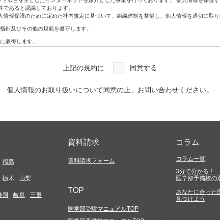
ネット広告を主としたインターネットを媒介とした事業を行っております。 個人情報を保護
ン・DM
件であると認識しております。
人情報保護のために定めた社内規定に基づいて、組織体制を整備し、個人情報を適切に取り
指針及びその他の規範を遵守します。
アクセスしていただく必要があります。お客様には、自らの責任と費用で必要な機器やソ
に取得します。
合を除き、利用目的の範囲内で利用・提供をします。
どについては一切関与いたしません。そこから生じる不具合等に関してはお客様ご自身の
わないものとします。
上記の規約に
同意する
改ざん、漏えいなどの危険を十分に認識し、合理的な安全対策を実施するとともに、問題
確実な提供、アクセス結果などにつきましては一切保証しておりません。
を利用した場合には、お客様は当該変更等の内容を十分に理解し、これに同意したうえで
本人から開示、訂正、利用停止、削除及び苦情相談等のお問い合わせがあった場合は法律
個人情報のお取り扱いについて同意の上、お問い合わせください。
定及び管理体制を整備し、全社員で徹底して運用するとともに定期的な見直しを行い、継
約に特別の規定がある場合を除き、著作権法等の関係諸法令の定めに従うものとします。
の知的財産権やその他他人の権利を侵害するもの、他人に経済的・精神的損害を与えるもの
に反するもの、罵詈雑言に類するもの、嫌悪感を与えるもの、民族的・人種的・その他全て
発信)すること
資料請求
コラム
と
コラム一覧
資料請求フォーム
福島
3分で分かる！
もかかわらず会社などの組織を名乗ったり、または他の人物や組織と提携、協力関係にある
栃木
山梨
医学部予備校の
害の発生する行為及び代価性のない物品の交換や贈与等経済的な利害関係の生じること、並
TOP
あなたに合った
静岡
岐阜
三重
見つけよう
メール、スパムメール、チェーンレター、無限連鎖講、その他勧誘を目的とするコンテンツ
黒ビル4F
医学部受験マニュアルTOP
当社サイトの提供する情報を当社の事前の同意なく、複写、もしくはその他の方法により再