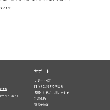
する事は、当社に課せられた重大な社会的責務であるととも
扱います。
フトウェア、通信手段等をご用意いただき、それらを適切に
責任において対処してください。
が発生した場合は適切な是正措置を講じ、個人情報の厳重な
当社サービスを利用したものとみなします。
に基づき適正に対応します。
続的な改善に努めます。
当社サービスに関連して、以下の行為を禁止します。
、脅迫的なもの、他人の名誉を毀損するもの、他人のプラ
の差別につながるもの、倫理的観点などから問題のあるも
サポート
サポート窓口
口コミに関する問合せ
と偽ったりすること（過失に基づき誤認した場合も含む）
選び方
掲載申し込みお問い合わせ
びにその他営利を目的とする一切のこと
医学部予備校を
利用規約
を送信（発信）すること
運営者情報
生、複製、公開、送信、頒布、翻訳、翻案、転載、再利用