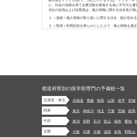
株式会社イトクロ(以下、当社といいます)は、インター
6.
配信の許可を得たお客様に対して配信するメールマガジ
に、社会の信頼を得て企業活動を推進する為に不可欠な要
7.
当社の役員および従業員は、個人情報に関する法令及び個
その他上記に関連するサービス
(2)当社サービスの利用に当たって注意事項
＜規範＞個人情報の取り扱いに関する法令、国が定める
お客様が当社サービスをご利用になる場合には、WEBに
＜取得＞利用目的を明らかにした上で、個人情報を適正
設置、操作いただく必要があります。
＜利用＞取得した個人情報については、法令に基づく場
当社はお客様がWEBにアクセスするための準備、方法な
当社はお客様に対し、当社サービスを提供する義務を負
＜安全管理＞個人情報への不正アクセス、紛失、破壊、
当社は当社サービスの内容の正確性・信頼性・完全性や
管理を行います。
当社サービスの変更等があった後にお客様が当社サービス
＜開示・苦情＞当社では、取り扱う個人情報について、
第2条 お客様の責務
＜継続的改善＞当社では、個人情報保護に関する管理規
当社サイトにおけるコンテンツに関する各種権利は、本規
制定：2006年12月11日
1.
法令に違反するもの、著作権・著作者人格権・商標権等
改訂：2007年7月30日
イバシーを侵害するもの、他人を中傷するもの、公序良俗
改訂：2008年1月22日
のを、当社サービスを通じて掲載、開示、提供または送信(
改訂：2012年9月11日
都道府県別の医学部専門の予備校一覧
改訂：2013年12月10日
2.
未成年者の健全な保護育成を害するような行為をするこ
改訂：2018年5月2日
北海道・東北
3.
法令や条例に違反する行為を行うこと
北海道
青森
秋田
山形
岩手
宮城
株式会社イトクロ 代表取締役 CEO 山木 学
4.
代表取締役 COO 領下 崇
自分以外の人物を名乗ったり、代表権や代理権がないに
関東
東京
神奈川
埼玉
千葉
茨城
群馬
5.
他のお客様または第三者との間での、売買等金銭的な利
【個人情報に関するお問い合わせ】
中部
新潟
長野
石川
富山
福井
愛知
株式会社イトクロ 開発部長
info.privacy@itokuro.jp
6.
商業用の広告、宣伝を目的としたコンテンツ、ジャンク
〒141-0021 東京都品川区上大崎３丁目１番１号 JR東急目
近畿
大阪
兵庫
京都
滋賀
奈良
和歌山
7.
法令または本規約において認められている場合を除き、
当社における個人情報の取扱いについて
またはこれらの目的で使用するために保管すること