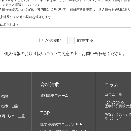
ネット広告を主としたインターネットを媒介とした事業を行っております。 個人情報を保護
ン・DM
件であると認識しております。
人情報保護のために定めた社内規定に基づいて、組織体制を整備し、個人情報を適切に取り
指針及びその他の規範を遵守します。
アクセスしていただく必要があります。お客様には、自らの責任と費用で必要な機器やソ
に取得します。
合を除き、利用目的の範囲内で利用・提供をします。
どについては一切関与いたしません。そこから生じる不具合等に関してはお客様ご自身の
わないものとします。
上記の規約に
同意する
改ざん、漏えいなどの危険を十分に認識し、合理的な安全対策を実施するとともに、問題
確実な提供、アクセス結果などにつきましては一切保証しておりません。
を利用した場合には、お客様は当該変更等の内容を十分に理解し、これに同意したうえで
本人から開示、訂正、利用停止、削除及び苦情相談等のお問い合わせがあった場合は法律
個人情報のお取り扱いについて同意の上、お問い合わせください。
定及び管理体制を整備し、全社員で徹底して運用するとともに定期的な見直しを行い、継
約に特別の規定がある場合を除き、著作権法等の関係諸法令の定めに従うものとします。
の知的財産権やその他他人の権利を侵害するもの、他人に経済的・精神的損害を与えるもの
に反するもの、罵詈雑言に類するもの、嫌悪感を与えるもの、民族的・人種的・その他全て
発信)すること
資料請求
コラム
と
コラム一覧
資料請求フォーム
福島
3分で分かる！
もかかわらず会社などの組織を名乗ったり、または他の人物や組織と提携、協力関係にある
栃木
山梨
医学部予備校の
害の発生する行為及び代価性のない物品の交換や贈与等経済的な利害関係の生じること、並
TOP
あなたに合った
静岡
岐阜
三重
見つけよう
メール、スパムメール、チェーンレター、無限連鎖講、その他勧誘を目的とするコンテンツ
黒ビル4F
医学部受験マニュアルTOP
当社サイトの提供する情報を当社の事前の同意なく、複写、もしくはその他の方法により再