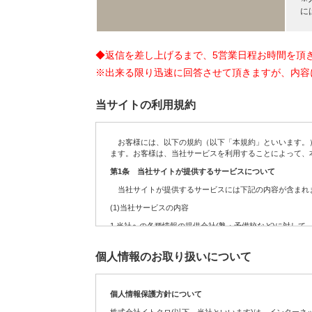
に
◆返信を差し上げるまで、5営業日程お時間を頂
※出来る限り迅速に回答させて頂きますが、内容
当サイトの利用規約
お客様には、以下の規約（以下「本規約」といいます。）
ます。お客様は、当社サービスを利用することによって、
第1条 当社サイトが提供するサービスについて
当社サイトが提供するサービスには下記の内容が含まれま
(1)当社サービスの内容
1.
当社への各種情報の提供会社(塾・予備校など)に対して
2.
お客様からの依頼を受けて、当社への各種情報の提供会
個人情報のお取り扱いについて
3.
定期・不定期に実施する各種のキャンペーンサービス
4.
サイト運営の参考データを得るために実施するアンケー
個人情報保護方針について
5.
お客様が送信(発信)するコンテンツの募集、及び掲載