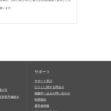
する事は、当社に課せられた重大な社会的責務であるととも
扱います。
フトウェア、通信手段等をご用意いただき、それらを適切に
責任において対処してください。
が発生した場合は適切な是正措置を講じ、個人情報の厳重な
当社サービスを利用したものとみなします。
に基づき適正に対応します。
続的な改善に努めます。
当社サービスに関連して、以下の行為を禁止します。
、脅迫的なもの、他人の名誉を毀損するもの、他人のプラ
の差別につながるもの、倫理的観点などから問題のあるも
サポート
サポート窓口
口コミに関する問合せ
と偽ったりすること（過失に基づき誤認した場合も含む）
選び方
掲載申し込みお問い合わせ
びにその他営利を目的とする一切のこと
医学部予備校を
利用規約
を送信（発信）すること
運営者情報
生、複製、公開、送信、頒布、翻訳、翻案、転載、再利用