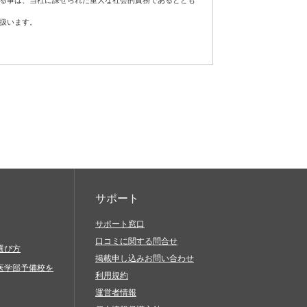
する事は、当社に課せられた重大な社会的責務であるととも
扱います。
フトウェア、通信手段等をご用意いただき、それらを適切に
責任において対処してください。
が発生した場合は適切な是正措置を講じ、個人情報の厳重な
当社サービスを利用したものとみなします。
に基づき適正に対応します。
続的な改善に努めます。
当社サービスに関連して、以下の行為を禁止します。
、脅迫的なもの、他人の名誉を毀損するもの、他人のプラ
の差別につながるもの、倫理的観点などから問題のあるも
サポート
サポート窓口
口コミに関する問合せ
と偽ったりすること（過失に基づき誤認した場合も含む）
選び方
掲載申し込みお問い合わせ
びにその他営利を目的とする一切のこと
医学部予備校を
利用規約
を送信（発信）すること
運営者情報
生、複製、公開、送信、頒布、翻訳、翻案、転載、再利用