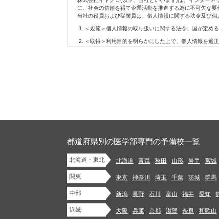
株式会社イトクロ(以下、当社といいます)は、インター
6.
配信の許可を得たお客様に対して配信するメールマガジ
に、社会の信頼を得て企業活動を推進する為に不可欠な要
7.
当社の役員および従業員は、個人情報に関する法令及び個
その他上記に関連するサービス
(2)当社サービスの利用に当たって注意事項
＜規範＞個人情報の取り扱いに関する法令、国が定める
お客様が当社サービスをご利用になる場合には、WEBに
＜取得＞利用目的を明らかにした上で、個人情報を適正
設置、操作いただく必要があります。
＜利用＞取得した個人情報については、法令に基づく場
当社はお客様がWEBにアクセスするための準備、方法な
当社はお客様に対し、当社サービスを提供する義務を負
＜安全管理＞個人情報への不正アクセス、紛失、破壊、
当社は当社サービスの内容の正確性・信頼性・完全性や
管理を行います。
当社サービスの変更等があった後にお客様が当社サービス
＜開示・苦情＞当社では、取り扱う個人情報について、
第2条 お客様の責務
＜継続的改善＞当社では、個人情報保護に関する管理規
当社サイトにおけるコンテンツに関する各種権利は、本規
制定：2006年12月11日
1.
法令に違反するもの、著作権・著作者人格権・商標権等
改訂：2007年7月30日
イバシーを侵害するもの、他人を中傷するもの、公序良俗
改訂：2008年1月22日
のを、当社サービスを通じて掲載、開示、提供または送信(
改訂：2012年9月11日
都道府県別の医学部専門の予備校一覧
改訂：2013年12月10日
2.
未成年者の健全な保護育成を害するような行為をするこ
改訂：2018年5月2日
北海道・東北
3.
法令や条例に違反する行為を行うこと
北海道
青森
秋田
山形
岩手
宮城
株式会社イトクロ 代表取締役 CEO 山木 学
4.
代表取締役 COO 領下 崇
自分以外の人物を名乗ったり、代表権や代理権がないに
関東
東京
神奈川
埼玉
千葉
茨城
群馬
5.
他のお客様または第三者との間での、売買等金銭的な利
【個人情報に関するお問い合わせ】
中部
新潟
長野
石川
富山
福井
愛知
株式会社イトクロ 開発部長
info.privacy@itokuro.jp
6.
商業用の広告、宣伝を目的としたコンテンツ、ジャンク
〒141-0021 東京都品川区上大崎３丁目１番１号 JR東急目
近畿
大阪
兵庫
京都
滋賀
奈良
和歌山
7.
法令または本規約において認められている場合を除き、
当社における個人情報の取扱いについて
またはこれらの目的で使用するために保管すること