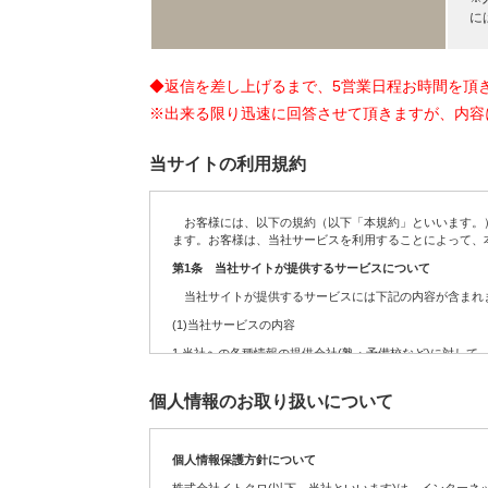
に
◆返信を差し上げるまで、5営業日程お時間を頂
※出来る限り迅速に回答させて頂きますが、内容
当サイトの利用規約
お客様には、以下の規約（以下「本規約」といいます。）
ます。お客様は、当社サービスを利用することによって、
第1条 当社サイトが提供するサービスについて
当社サイトが提供するサービスには下記の内容が含まれま
(1)当社サービスの内容
1.
当社への各種情報の提供会社(塾・予備校など)に対して
2.
お客様からの依頼を受けて、当社への各種情報の提供会
個人情報のお取り扱いについて
3.
定期・不定期に実施する各種のキャンペーンサービス
4.
サイト運営の参考データを得るために実施するアンケー
個人情報保護方針について
5.
お客様が送信(発信)するコンテンツの募集、及び掲載