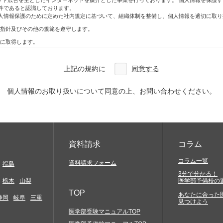
ネット広告を主としたインターネットを媒介とした事業を行っております。 個人情報を保護
ン・DM
件であると認識しております。
人情報保護のために定めた社内規定に基づいて、組織体制を整備し、個人情報を適切に取り
指針及びその他の規範を遵守します。
アクセスしていただく必要があります。お客様には、自らの責任と費用で必要な機器やソ
に取得します。
合を除き、利用目的の範囲内で利用・提供をします。
どについては一切関与いたしません。そこから生じる不具合等に関してはお客様ご自身の
わないものとします。
上記の規約に
同意する
改ざん、漏えいなどの危険を十分に認識し、合理的な安全対策を実施するとともに、問題
確実な提供、アクセス結果などにつきましては一切保証しておりません。
を利用した場合には、お客様は当該変更等の内容を十分に理解し、これに同意したうえで
本人から開示、訂正、利用停止、削除及び苦情相談等のお問い合わせがあった場合は法律
個人情報のお取り扱いについて同意の上、お問い合わせください。
定及び管理体制を整備し、全社員で徹底して運用するとともに定期的な見直しを行い、継
約に特別の規定がある場合を除き、著作権法等の関係諸法令の定めに従うものとします。
の知的財産権やその他他人の権利を侵害するもの、他人に経済的・精神的損害を与えるもの
に反するもの、罵詈雑言に類するもの、嫌悪感を与えるもの、民族的・人種的・その他全て
発信)すること
資料請求
コラム
と
コラム一覧
資料請求フォーム
福島
3分で分かる！
もかかわらず会社などの組織を名乗ったり、または他の人物や組織と提携、協力関係にある
栃木
山梨
医学部予備校の
害の発生する行為及び代価性のない物品の交換や贈与等経済的な利害関係の生じること、並
TOP
あなたに合った
静岡
岐阜
三重
見つけよう
メール、スパムメール、チェーンレター、無限連鎖講、その他勧誘を目的とするコンテンツ
黒ビル4F
医学部受験マニュアルTOP
当社サイトの提供する情報を当社の事前の同意なく、複写、もしくはその他の方法により再