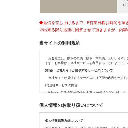
に
◆返信を差し上げるまで、5営業日程お時間を頂
※出来る限り迅速に回答させて頂きますが、内容
当サイトの利用規約
お客様には、以下の規約（以下「本規約」といいます。）
ます。お客様は、当社サービスを利用することによって、
第1条 当社サイトが提供するサービスについて
当社サイトが提供するサービスには下記の内容が含まれま
(1)当社サービスの内容
1.
当社への各種情報の提供会社(塾・予備校など)に対して
2.
お客様からの依頼を受けて、当社への各種情報の提供会
個人情報のお取り扱いについて
3.
定期・不定期に実施する各種のキャンペーンサービス
4.
サイト運営の参考データを得るために実施するアンケー
個人情報保護方針について
5.
お客様が送信(発信)するコンテンツの募集、及び掲載