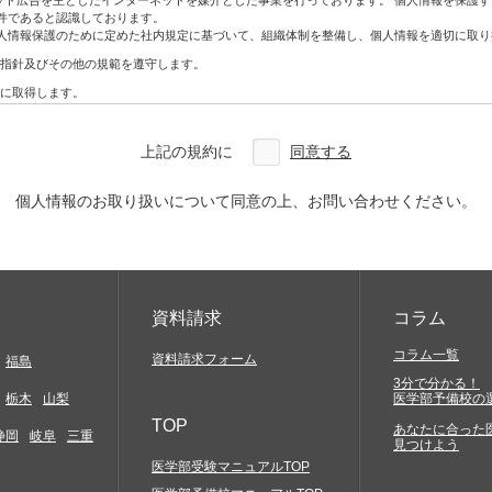
ネット広告を主としたインターネットを媒介とした事業を行っております。 個人情報を保護
ン・DM
件であると認識しております。
人情報保護のために定めた社内規定に基づいて、組織体制を整備し、個人情報を適切に取り
指針及びその他の規範を遵守します。
アクセスしていただく必要があります。お客様には、自らの責任と費用で必要な機器やソ
に取得します。
合を除き、利用目的の範囲内で利用・提供をします。
どについては一切関与いたしません。そこから生じる不具合等に関してはお客様ご自身の
わないものとします。
上記の規約に
同意する
改ざん、漏えいなどの危険を十分に認識し、合理的な安全対策を実施するとともに、問題
確実な提供、アクセス結果などにつきましては一切保証しておりません。
を利用した場合には、お客様は当該変更等の内容を十分に理解し、これに同意したうえで
本人から開示、訂正、利用停止、削除及び苦情相談等のお問い合わせがあった場合は法律
個人情報のお取り扱いについて同意の上、お問い合わせください。
定及び管理体制を整備し、全社員で徹底して運用するとともに定期的な見直しを行い、継
約に特別の規定がある場合を除き、著作権法等の関係諸法令の定めに従うものとします。
の知的財産権やその他他人の権利を侵害するもの、他人に経済的・精神的損害を与えるもの
に反するもの、罵詈雑言に類するもの、嫌悪感を与えるもの、民族的・人種的・その他全て
発信)すること
資料請求
コラム
と
コラム一覧
資料請求フォーム
福島
3分で分かる！
もかかわらず会社などの組織を名乗ったり、または他の人物や組織と提携、協力関係にある
栃木
山梨
医学部予備校の
害の発生する行為及び代価性のない物品の交換や贈与等経済的な利害関係の生じること、並
TOP
あなたに合った
静岡
岐阜
三重
見つけよう
メール、スパムメール、チェーンレター、無限連鎖講、その他勧誘を目的とするコンテンツ
黒ビル4F
医学部受験マニュアルTOP
当社サイトの提供する情報を当社の事前の同意なく、複写、もしくはその他の方法により再