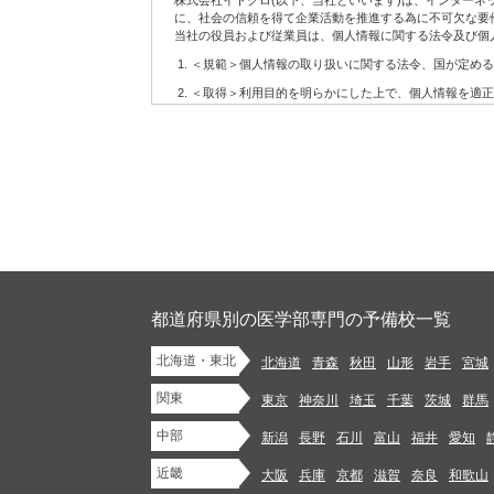
株式会社イトクロ(以下、当社といいます)は、インター
6.
配信の許可を得たお客様に対して配信するメールマガジ
に、社会の信頼を得て企業活動を推進する為に不可欠な要
7.
当社の役員および従業員は、個人情報に関する法令及び個
その他上記に関連するサービス
(2)当社サービスの利用に当たって注意事項
＜規範＞個人情報の取り扱いに関する法令、国が定める
お客様が当社サービスをご利用になる場合には、WEBに
＜取得＞利用目的を明らかにした上で、個人情報を適正
設置、操作いただく必要があります。
＜利用＞取得した個人情報については、法令に基づく場
当社はお客様がWEBにアクセスするための準備、方法な
当社はお客様に対し、当社サービスを提供する義務を負
＜安全管理＞個人情報への不正アクセス、紛失、破壊、
当社は当社サービスの内容の正確性・信頼性・完全性や
管理を行います。
当社サービスの変更等があった後にお客様が当社サービス
＜開示・苦情＞当社では、取り扱う個人情報について、
第2条 お客様の責務
＜継続的改善＞当社では、個人情報保護に関する管理規
当社サイトにおけるコンテンツに関する各種権利は、本規
制定：2006年12月11日
1.
法令に違反するもの、著作権・著作者人格権・商標権等
改訂：2007年7月30日
イバシーを侵害するもの、他人を中傷するもの、公序良俗
改訂：2008年1月22日
のを、当社サービスを通じて掲載、開示、提供または送信(
改訂：2012年9月11日
都道府県別の医学部専門の予備校一覧
改訂：2013年12月10日
2.
未成年者の健全な保護育成を害するような行為をするこ
改訂：2018年5月2日
北海道・東北
3.
法令や条例に違反する行為を行うこと
北海道
青森
秋田
山形
岩手
宮城
株式会社イトクロ 代表取締役 CEO 山木 学
4.
代表取締役 COO 領下 崇
自分以外の人物を名乗ったり、代表権や代理権がないに
関東
東京
神奈川
埼玉
千葉
茨城
群馬
5.
他のお客様または第三者との間での、売買等金銭的な利
【個人情報に関するお問い合わせ】
中部
新潟
長野
石川
富山
福井
愛知
株式会社イトクロ 開発部長
info.privacy@itokuro.jp
6.
商業用の広告、宣伝を目的としたコンテンツ、ジャンク
〒141-0021 東京都品川区上大崎３丁目１番１号 JR東急目
近畿
大阪
兵庫
京都
滋賀
奈良
和歌山
7.
法令または本規約において認められている場合を除き、
当社における個人情報の取扱いについて
またはこれらの目的で使用するために保管すること