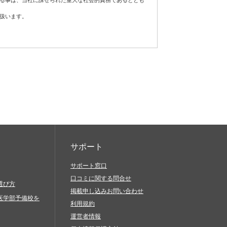
する事は、当社に課せられた重大な社会的責務であるととも
扱います。
フトウェア、通信手段等をご用意いただき、それらを適切に
責任において対処してください。
が発生した場合は適切な是正措置を講じ、個人情報の厳重な
当社サービスを利用したものとみなします。
に基づき適正に対応します。
続的な改善に努めます。
当社サービスに関連して、以下の行為を禁止します。
、脅迫的なもの、他人の名誉を毀損するもの、他人のプラ
の差別につながるもの、倫理的観点などから問題のあるも
サポート
サポート窓口
口コミに関する問合せ
と偽ったりすること（過失に基づき誤認した場合も含む）
選び方
掲載申し込みお問い合わせ
びにその他営利を目的とする一切のこと
医学部予備校を
利用規約
を送信（発信）すること
運営者情報
生、複製、公開、送信、頒布、翻訳、翻案、転載、再利用