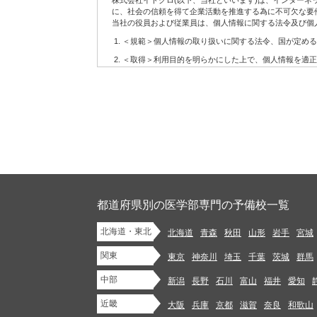
株式会社イトクロ(以下、当社といいます)は、インター
6.
配信の許可を得たお客様に対して配信するメールマガジ
に、社会の信頼を得て企業活動を推進する為に不可欠な要
7.
当社の役員および従業員は、個人情報に関する法令及び個
その他上記に関連するサービス
(2)当社サービスの利用に当たって注意事項
＜規範＞個人情報の取り扱いに関する法令、国が定める
お客様が当社サービスをご利用になる場合には、WEBに
＜取得＞利用目的を明らかにした上で、個人情報を適正
設置、操作いただく必要があります。
＜利用＞取得した個人情報については、法令に基づく場
当社はお客様がWEBにアクセスするための準備、方法な
当社はお客様に対し、当社サービスを提供する義務を負
＜安全管理＞個人情報への不正アクセス、紛失、破壊、
当社は当社サービスの内容の正確性・信頼性・完全性や
管理を行います。
当社サービスの変更等があった後にお客様が当社サービス
＜開示・苦情＞当社では、取り扱う個人情報について、
第2条 お客様の責務
＜継続的改善＞当社では、個人情報保護に関する管理規
当社サイトにおけるコンテンツに関する各種権利は、本規
制定：2006年12月11日
1.
法令に違反するもの、著作権・著作者人格権・商標権等
改訂：2007年7月30日
イバシーを侵害するもの、他人を中傷するもの、公序良俗
改訂：2008年1月22日
のを、当社サービスを通じて掲載、開示、提供または送信(
改訂：2012年9月11日
都道府県別の医学部専門の予備校一覧
改訂：2013年12月10日
2.
未成年者の健全な保護育成を害するような行為をするこ
改訂：2018年5月2日
北海道・東北
3.
法令や条例に違反する行為を行うこと
北海道
青森
秋田
山形
岩手
宮城
株式会社イトクロ 代表取締役 CEO 山木 学
4.
代表取締役 COO 領下 崇
自分以外の人物を名乗ったり、代表権や代理権がないに
関東
東京
神奈川
埼玉
千葉
茨城
群馬
5.
他のお客様または第三者との間での、売買等金銭的な利
【個人情報に関するお問い合わせ】
中部
新潟
長野
石川
富山
福井
愛知
株式会社イトクロ 開発部長
info.privacy@itokuro.jp
6.
商業用の広告、宣伝を目的としたコンテンツ、ジャンク
〒141-0021 東京都品川区上大崎３丁目１番１号 JR東急目
近畿
大阪
兵庫
京都
滋賀
奈良
和歌山
7.
法令または本規約において認められている場合を除き、
当社における個人情報の取扱いについて
またはこれらの目的で使用するために保管すること