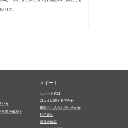
する事は、当社に課せられた重大な社会的責務であるととも
扱います。
フトウェア、通信手段等をご用意いただき、それらを適切に
責任において対処してください。
が発生した場合は適切な是正措置を講じ、個人情報の厳重な
当社サービスを利用したものとみなします。
に基づき適正に対応します。
続的な改善に努めます。
当社サービスに関連して、以下の行為を禁止します。
、脅迫的なもの、他人の名誉を毀損するもの、他人のプラ
の差別につながるもの、倫理的観点などから問題のあるも
サポート
サポート窓口
口コミに関する問合せ
と偽ったりすること（過失に基づき誤認した場合も含む）
選び方
掲載申し込みお問い合わせ
びにその他営利を目的とする一切のこと
医学部予備校を
利用規約
を送信（発信）すること
運営者情報
生、複製、公開、送信、頒布、翻訳、翻案、転載、再利用