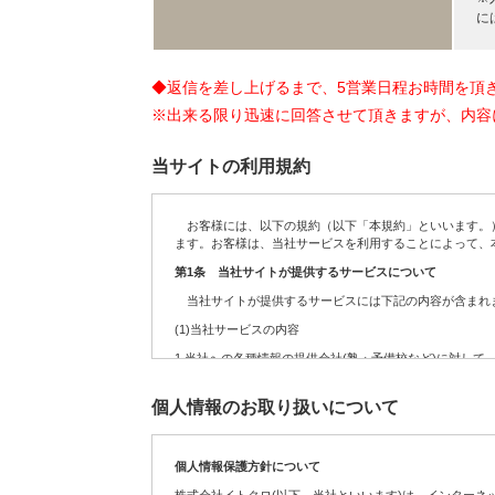
に
◆返信を差し上げるまで、5営業日程お時間を頂
※出来る限り迅速に回答させて頂きますが、内容
当サイトの利用規約
お客様には、以下の規約（以下「本規約」といいます。）
ます。お客様は、当社サービスを利用することによって、
第1条 当社サイトが提供するサービスについて
当社サイトが提供するサービスには下記の内容が含まれま
(1)当社サービスの内容
1.
当社への各種情報の提供会社(塾・予備校など)に対して
2.
お客様からの依頼を受けて、当社への各種情報の提供会
個人情報のお取り扱いについて
3.
定期・不定期に実施する各種のキャンペーンサービス
4.
サイト運営の参考データを得るために実施するアンケー
個人情報保護方針について
5.
お客様が送信(発信)するコンテンツの募集、及び掲載