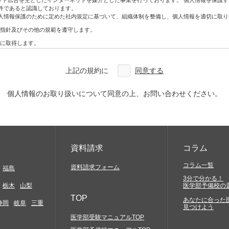
ネット広告を主としたインターネットを媒介とした事業を行っております。 個人情報を保護
ン・DM
件であると認識しております。
人情報保護のために定めた社内規定に基づいて、組織体制を整備し、個人情報を適切に取り
指針及びその他の規範を遵守します。
アクセスしていただく必要があります。お客様には、自らの責任と費用で必要な機器やソ
に取得します。
合を除き、利用目的の範囲内で利用・提供をします。
どについては一切関与いたしません。そこから生じる不具合等に関してはお客様ご自身の
わないものとします。
上記の規約に
同意する
改ざん、漏えいなどの危険を十分に認識し、合理的な安全対策を実施するとともに、問題
確実な提供、アクセス結果などにつきましては一切保証しておりません。
を利用した場合には、お客様は当該変更等の内容を十分に理解し、これに同意したうえで
本人から開示、訂正、利用停止、削除及び苦情相談等のお問い合わせがあった場合は法律
個人情報のお取り扱いについて同意の上、お問い合わせください。
定及び管理体制を整備し、全社員で徹底して運用するとともに定期的な見直しを行い、継
約に特別の規定がある場合を除き、著作権法等の関係諸法令の定めに従うものとします。
の知的財産権やその他他人の権利を侵害するもの、他人に経済的・精神的損害を与えるもの
に反するもの、罵詈雑言に類するもの、嫌悪感を与えるもの、民族的・人種的・その他全て
発信)すること
資料請求
コラム
と
コラム一覧
資料請求フォーム
福島
3分で分かる！
もかかわらず会社などの組織を名乗ったり、または他の人物や組織と提携、協力関係にある
栃木
山梨
医学部予備校の
害の発生する行為及び代価性のない物品の交換や贈与等経済的な利害関係の生じること、並
TOP
あなたに合った
静岡
岐阜
三重
見つけよう
メール、スパムメール、チェーンレター、無限連鎖講、その他勧誘を目的とするコンテンツ
黒ビル4F
医学部受験マニュアルTOP
当社サイトの提供する情報を当社の事前の同意なく、複写、もしくはその他の方法により再