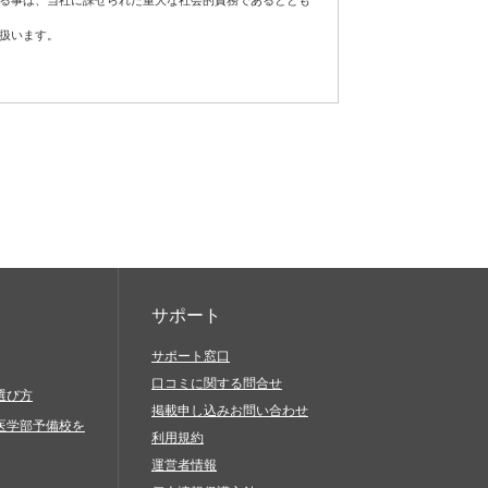
する事は、当社に課せられた重大な社会的責務であるととも
扱います。
フトウェア、通信手段等をご用意いただき、それらを適切に
責任において対処してください。
が発生した場合は適切な是正措置を講じ、個人情報の厳重な
当社サービスを利用したものとみなします。
に基づき適正に対応します。
続的な改善に努めます。
当社サービスに関連して、以下の行為を禁止します。
、脅迫的なもの、他人の名誉を毀損するもの、他人のプラ
の差別につながるもの、倫理的観点などから問題のあるも
サポート
サポート窓口
口コミに関する問合せ
と偽ったりすること（過失に基づき誤認した場合も含む）
選び方
掲載申し込みお問い合わせ
びにその他営利を目的とする一切のこと
医学部予備校を
利用規約
を送信（発信）すること
運営者情報
生、複製、公開、送信、頒布、翻訳、翻案、転載、再利用