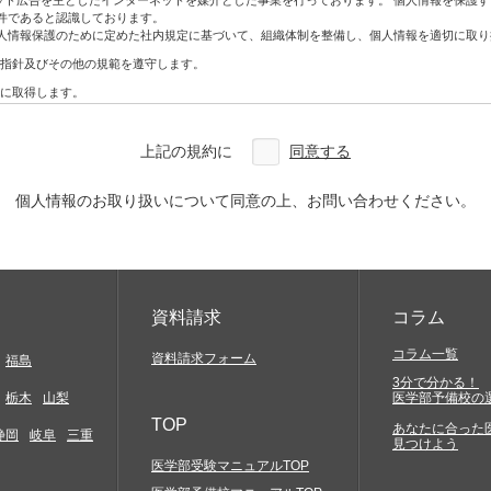
ネット広告を主としたインターネットを媒介とした事業を行っております。 個人情報を保護
ン・DM
件であると認識しております。
人情報保護のために定めた社内規定に基づいて、組織体制を整備し、個人情報を適切に取り
指針及びその他の規範を遵守します。
アクセスしていただく必要があります。お客様には、自らの責任と費用で必要な機器やソ
に取得します。
合を除き、利用目的の範囲内で利用・提供をします。
どについては一切関与いたしません。そこから生じる不具合等に関してはお客様ご自身の
わないものとします。
上記の規約に
同意する
改ざん、漏えいなどの危険を十分に認識し、合理的な安全対策を実施するとともに、問題
確実な提供、アクセス結果などにつきましては一切保証しておりません。
を利用した場合には、お客様は当該変更等の内容を十分に理解し、これに同意したうえで
本人から開示、訂正、利用停止、削除及び苦情相談等のお問い合わせがあった場合は法律
個人情報のお取り扱いについて同意の上、お問い合わせください。
定及び管理体制を整備し、全社員で徹底して運用するとともに定期的な見直しを行い、継
約に特別の規定がある場合を除き、著作権法等の関係諸法令の定めに従うものとします。
の知的財産権やその他他人の権利を侵害するもの、他人に経済的・精神的損害を与えるもの
に反するもの、罵詈雑言に類するもの、嫌悪感を与えるもの、民族的・人種的・その他全て
発信)すること
資料請求
コラム
と
コラム一覧
資料請求フォーム
福島
3分で分かる！
もかかわらず会社などの組織を名乗ったり、または他の人物や組織と提携、協力関係にある
栃木
山梨
医学部予備校の
害の発生する行為及び代価性のない物品の交換や贈与等経済的な利害関係の生じること、並
TOP
あなたに合った
静岡
岐阜
三重
見つけよう
メール、スパムメール、チェーンレター、無限連鎖講、その他勧誘を目的とするコンテンツ
黒ビル4F
医学部受験マニュアルTOP
当社サイトの提供する情報を当社の事前の同意なく、複写、もしくはその他の方法により再