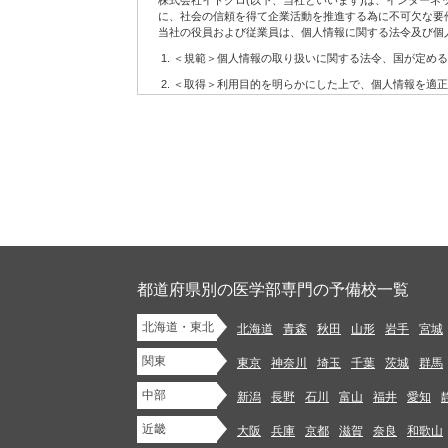
株式会社イトクロ(以下、当社といいます)は、インター
6.
配信の許可を得たお客様に対して配信するメールマガジ
に、社会の信頼を得て企業活動を推進する為に不可欠な要
7.
当社の役員および従業員は、個人情報に関する法令及び個
その他上記に関連するサービス
(2)当社サービスの利用に当たって注意事項
＜規範＞個人情報の取り扱いに関する法令、国が定める
お客様が当社サービスをご利用になる場合には、WEBに
＜取得＞利用目的を明らかにした上で、個人情報を適正
設置、操作いただく必要があります。
＜利用＞取得した個人情報については、法令に基づく場
当社はお客様がWEBにアクセスするための準備、方法な
当社はお客様に対し、当社サービスを提供する義務を負
＜安全管理＞個人情報への不正アクセス、紛失、破壊、
当社は当社サービスの内容の正確性・信頼性・完全性や
管理を行います。
当社サービスの変更等があった後にお客様が当社サービス
＜開示・苦情＞当社では、取り扱う個人情報について、
第2条 お客様の責務
＜継続的改善＞当社では、個人情報保護に関する管理規
当社サイトにおけるコンテンツに関する各種権利は、本規
制定：2006年12月11日
1.
法令に違反するもの、著作権・著作者人格権・商標権等
改訂：2007年7月30日
イバシーを侵害するもの、他人を中傷するもの、公序良俗
改訂：2008年1月22日
のを、当社サービスを通じて掲載、開示、提供または送信(
改訂：2012年9月11日
都道府県別の医学部専門の予備校一覧
改訂：2013年12月10日
2.
未成年者の健全な保護育成を害するような行為をするこ
改訂：2018年5月2日
北海道・東北
3.
法令や条例に違反する行為を行うこと
北海道
青森
秋田
山形
岩手
宮城
株式会社イトクロ 代表取締役 CEO 山木 学
4.
代表取締役 COO 領下 崇
自分以外の人物を名乗ったり、代表権や代理権がないに
関東
東京
神奈川
埼玉
千葉
茨城
群馬
5.
他のお客様または第三者との間での、売買等金銭的な利
【個人情報に関するお問い合わせ】
中部
新潟
長野
石川
富山
福井
愛知
株式会社イトクロ 開発部長
info.privacy@itokuro.jp
6.
商業用の広告、宣伝を目的としたコンテンツ、ジャンク
〒141-0021 東京都品川区上大崎３丁目１番１号 JR東急目
近畿
大阪
兵庫
京都
滋賀
奈良
和歌山
7.
法令または本規約において認められている場合を除き、
当社における個人情報の取扱いについて
またはこれらの目的で使用するために保管すること