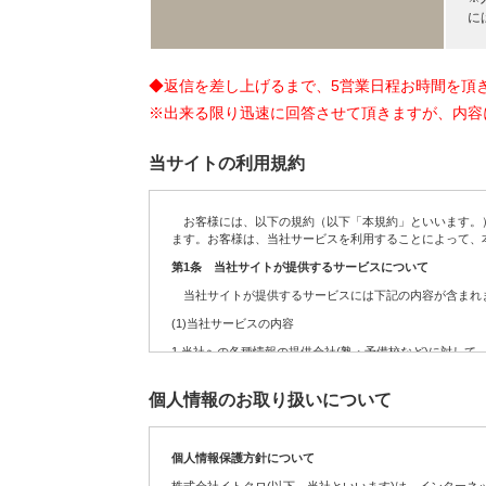
に
◆返信を差し上げるまで、5営業日程お時間を頂
※出来る限り迅速に回答させて頂きますが、内容
当サイトの利用規約
お客様には、以下の規約（以下「本規約」といいます。）
ます。お客様は、当社サービスを利用することによって、
第1条 当社サイトが提供するサービスについて
当社サイトが提供するサービスには下記の内容が含まれま
(1)当社サービスの内容
1.
当社への各種情報の提供会社(塾・予備校など)に対して
2.
お客様からの依頼を受けて、当社への各種情報の提供会
個人情報のお取り扱いについて
3.
定期・不定期に実施する各種のキャンペーンサービス
4.
サイト運営の参考データを得るために実施するアンケー
個人情報保護方針について
5.
お客様が送信(発信)するコンテンツの募集、及び掲載