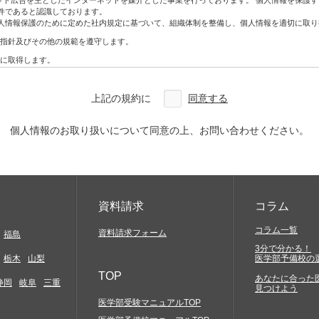
ネット広告を主としたインターネットを媒介とした事業を行っております。 個人情報を保護
ン・DM
件であると認識しております。
人情報保護のために定めた社内規定に基づいて、組織体制を整備し、個人情報を適切に取り
指針及びその他の規範を遵守します。
アクセスしていただく必要があります。お客様には、自らの責任と費用で必要な機器やソ
に取得します。
合を除き、利用目的の範囲内で利用・提供をします。
どについては一切関与いたしません。そこから生じる不具合等に関してはお客様ご自身の
わないものとします。
上記の規約に
同意する
改ざん、漏えいなどの危険を十分に認識し、合理的な安全対策を実施するとともに、問題
確実な提供、アクセス結果などにつきましては一切保証しておりません。
を利用した場合には、お客様は当該変更等の内容を十分に理解し、これに同意したうえで
本人から開示、訂正、利用停止、削除及び苦情相談等のお問い合わせがあった場合は法律
個人情報のお取り扱いについて同意の上、お問い合わせください。
定及び管理体制を整備し、全社員で徹底して運用するとともに定期的な見直しを行い、継
約に特別の規定がある場合を除き、著作権法等の関係諸法令の定めに従うものとします。
の知的財産権やその他他人の権利を侵害するもの、他人に経済的・精神的損害を与えるもの
に反するもの、罵詈雑言に類するもの、嫌悪感を与えるもの、民族的・人種的・その他全て
発信)すること
資料請求
コラム
と
コラム一覧
資料請求フォーム
福島
3分で分かる！
もかかわらず会社などの組織を名乗ったり、または他の人物や組織と提携、協力関係にある
栃木
山梨
医学部予備校の
害の発生する行為及び代価性のない物品の交換や贈与等経済的な利害関係の生じること、並
TOP
あなたに合った
静岡
岐阜
三重
見つけよう
メール、スパムメール、チェーンレター、無限連鎖講、その他勧誘を目的とするコンテンツ
黒ビル4F
医学部受験マニュアルTOP
当社サイトの提供する情報を当社の事前の同意なく、複写、もしくはその他の方法により再