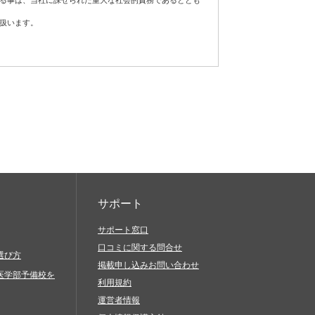
する事は、当社に課せられた重大な社会的責務であるととも
扱います。
フトウェア、通信手段等をご用意いただき、それらを適切に
責任において対処してください。
が発生した場合は適切な是正措置を講じ、個人情報の厳重な
当社サービスを利用したものとみなします。
に基づき適正に対応します。
続的な改善に努めます。
当社サービスに関連して、以下の行為を禁止します。
、脅迫的なもの、他人の名誉を毀損するもの、他人のプラ
の差別につながるもの、倫理的観点などから問題のあるも
サポート
サポート窓口
口コミに関する問合せ
と偽ったりすること（過失に基づき誤認した場合も含む）
選び方
掲載申し込みお問い合わせ
びにその他営利を目的とする一切のこと
医学部予備校を
利用規約
を送信（発信）すること
運営者情報
生、複製、公開、送信、頒布、翻訳、翻案、転載、再利用