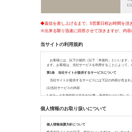
に
◆返信を差し上げるまで、5営業日程お時間を頂
※出来る限り迅速に回答させて頂きますが、内容
当サイトの利用規約
お客様には、以下の規約（以下「本規約」といいます。）
ます。お客様は、当社サービスを利用することによって、
第1条 当社サイトが提供するサービスについて
当社サイトが提供するサービスには下記の内容が含まれま
(1)当社サービスの内容
1.
当社への各種情報の提供会社(塾・予備校など)に対して
2.
お客様からの依頼を受けて、当社への各種情報の提供会
個人情報のお取り扱いについて
3.
定期・不定期に実施する各種のキャンペーンサービス
4.
サイト運営の参考データを得るために実施するアンケー
個人情報保護方針について
5.
お客様が送信(発信)するコンテンツの募集、及び掲載