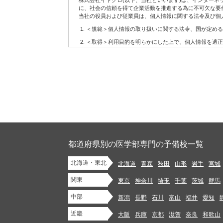
株式会社イトクロ(以下、当社といいます)は、インター
6.
配信の許可を得たお客様に対して配信するメールマガジ
に、社会の信頼を得て企業活動を推進する為に不可欠な要
7.
当社の役員および従業員は、個人情報に関する法令及び個
その他上記に関連するサービス
(2)当社サービスの利用に当たって注意事項
＜規範＞個人情報の取り扱いに関する法令、国が定める
お客様が当社サービスをご利用になる場合には、WEBに
＜取得＞利用目的を明らかにした上で、個人情報を適正
設置、操作いただく必要があります。
＜利用＞取得した個人情報については、法令に基づく場
当社はお客様がWEBにアクセスするための準備、方法な
当社はお客様に対し、当社サービスを提供する義務を負
＜安全管理＞個人情報への不正アクセス、紛失、破壊、
当社は当社サービスの内容の正確性・信頼性・完全性や
管理を行います。
当社サービスの変更等があった後にお客様が当社サービス
＜開示・苦情＞当社では、取り扱う個人情報について、
第2条 お客様の責務
＜継続的改善＞当社では、個人情報保護に関する管理規
当社サイトにおけるコンテンツに関する各種権利は、本規
制定：2006年12月11日
1.
法令に違反するもの、著作権・著作者人格権・商標権等
改訂：2007年7月30日
イバシーを侵害するもの、他人を中傷するもの、公序良俗
改訂：2008年1月22日
のを、当社サービスを通じて掲載、開示、提供または送信(
改訂：2012年9月11日
都道府県別の医学部専門の予備校一覧
改訂：2013年12月10日
2.
未成年者の健全な保護育成を害するような行為をするこ
改訂：2018年5月2日
北海道・東北
3.
法令や条例に違反する行為を行うこと
北海道
青森
秋田
山形
岩手
宮城
株式会社イトクロ 代表取締役 CEO 山木 学
4.
代表取締役 COO 領下 崇
自分以外の人物を名乗ったり、代表権や代理権がないに
関東
東京
神奈川
埼玉
千葉
茨城
群馬
5.
他のお客様または第三者との間での、売買等金銭的な利
【個人情報に関するお問い合わせ】
中部
新潟
長野
石川
富山
福井
愛知
株式会社イトクロ 開発部長
info.privacy@itokuro.jp
6.
商業用の広告、宣伝を目的としたコンテンツ、ジャンク
〒141-0021 東京都品川区上大崎３丁目１番１号 JR東急目
近畿
大阪
兵庫
京都
滋賀
奈良
和歌山
7.
法令または本規約において認められている場合を除き、
当社における個人情報の取扱いについて
またはこれらの目的で使用するために保管すること