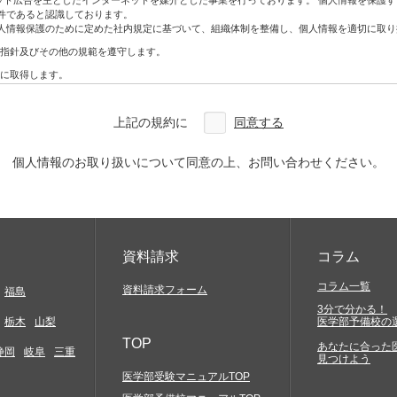
ネット広告を主としたインターネットを媒介とした事業を行っております。 個人情報を保護
ン・DM
件であると認識しております。
人情報保護のために定めた社内規定に基づいて、組織体制を整備し、個人情報を適切に取り
指針及びその他の規範を遵守します。
アクセスしていただく必要があります。お客様には、自らの責任と費用で必要な機器やソ
に取得します。
合を除き、利用目的の範囲内で利用・提供をします。
どについては一切関与いたしません。そこから生じる不具合等に関してはお客様ご自身の
わないものとします。
上記の規約に
同意する
改ざん、漏えいなどの危険を十分に認識し、合理的な安全対策を実施するとともに、問題
確実な提供、アクセス結果などにつきましては一切保証しておりません。
を利用した場合には、お客様は当該変更等の内容を十分に理解し、これに同意したうえで
本人から開示、訂正、利用停止、削除及び苦情相談等のお問い合わせがあった場合は法律
個人情報のお取り扱いについて同意の上、お問い合わせください。
定及び管理体制を整備し、全社員で徹底して運用するとともに定期的な見直しを行い、継
約に特別の規定がある場合を除き、著作権法等の関係諸法令の定めに従うものとします。
の知的財産権やその他他人の権利を侵害するもの、他人に経済的・精神的損害を与えるもの
に反するもの、罵詈雑言に類するもの、嫌悪感を与えるもの、民族的・人種的・その他全て
発信)すること
資料請求
コラム
と
コラム一覧
資料請求フォーム
福島
3分で分かる！
もかかわらず会社などの組織を名乗ったり、または他の人物や組織と提携、協力関係にある
栃木
山梨
医学部予備校の
害の発生する行為及び代価性のない物品の交換や贈与等経済的な利害関係の生じること、並
TOP
あなたに合った
静岡
岐阜
三重
見つけよう
メール、スパムメール、チェーンレター、無限連鎖講、その他勧誘を目的とするコンテンツ
黒ビル4F
医学部受験マニュアルTOP
当社サイトの提供する情報を当社の事前の同意なく、複写、もしくはその他の方法により再