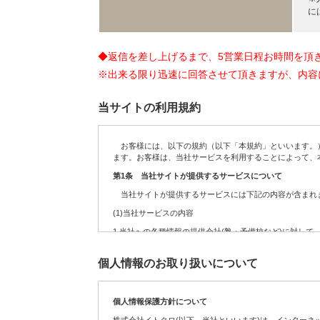
に
◆返信を差し上げるまで、5営業日程お時間を頂
※出来る限り迅速に回答させて頂きますが、内容
当サイトの利用規約
お客様には、以下の規約（以下「本規約」といいます。）
ます。お客様は、当社サービスを利用することによって、
第1条 当社サイトが提供するサービスについて
当社サイトが提供するサービスには下記の内容が含まれま
(1)当社サービスの内容
1.
当社への各種情報の提供会社(塾・予備校など)に対して
2.
お客様からの依頼を受けて、当社への各種情報の提供会
個人情報のお取り扱いについて
3.
定期・不定期に実施する各種のキャンペーンサービス
4.
サイト運営の参考データを得るために実施するアンケー
個人情報保護方針について
5.
お客様が送信(発信)するコンテンツの募集、及び掲載