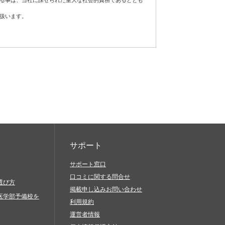
する事は、当社に課せられた重大な社会的責務であるととも
扱います。
フトウェア、通信手段等をご用意いただき、それらを適切に
責任において対処してください。
が発生した場合は適切な是正措置を講じ、個人情報の厳重な
当社サービスを利用したものとみなします。
に基づき適正に対応します。
続的な改善に努めます。
当社サービスに関連して、以下の行為を禁止します。
、脅迫的なもの、他人の名誉を毀損するもの、他人のプラ
の差別につながるもの、倫理的観点などから問題のあるも
サポート
サポート窓口
口コミに関する問合せ
と偽ったりすること（過失に基づき誤認した場合も含む）
選び方
掲載申し込みお問い合わせ
びにその他営利を目的とする一切のこと
医学部予備校を
利用規約
を送信（発信）すること
運営者情報
生、複製、公開、送信、頒布、翻訳、翻案、転載、再利用