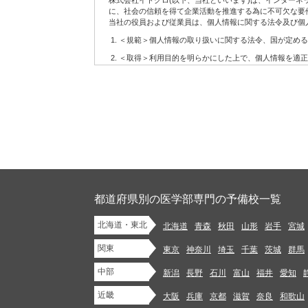
株式会社イトクロ(以下、当社といいます)は、インター
6.
配信の許可を得たお客様に対して配信するメールマガジ
に、社会の信頼を得て企業活動を推進する為に不可欠な要
7.
当社の役員および従業員は、個人情報に関する法令及び個
その他上記に関連するサービス
(2)当社サービスの利用に当たって注意事項
＜規範＞個人情報の取り扱いに関する法令、国が定める
お客様が当社サービスをご利用になる場合には、WEBに
＜取得＞利用目的を明らかにした上で、個人情報を適正
設置、操作いただく必要があります。
＜利用＞取得した個人情報については、法令に基づく場
当社はお客様がWEBにアクセスするための準備、方法な
当社はお客様に対し、当社サービスを提供する義務を負
＜安全管理＞個人情報への不正アクセス、紛失、破壊、
当社は当社サービスの内容の正確性・信頼性・完全性や
管理を行います。
当社サービスの変更等があった後にお客様が当社サービス
＜開示・苦情＞当社では、取り扱う個人情報について、
第2条 お客様の責務
＜継続的改善＞当社では、個人情報保護に関する管理規
当社サイトにおけるコンテンツに関する各種権利は、本規
制定：2006年12月11日
1.
法令に違反するもの、著作権・著作者人格権・商標権等
改訂：2007年7月30日
イバシーを侵害するもの、他人を中傷するもの、公序良俗
改訂：2008年1月22日
のを、当社サービスを通じて掲載、開示、提供または送信(
改訂：2012年9月11日
都道府県別の医学部専門の予備校一覧
改訂：2013年12月10日
2.
未成年者の健全な保護育成を害するような行為をするこ
改訂：2018年5月2日
北海道・東北
3.
法令や条例に違反する行為を行うこと
北海道
青森
秋田
山形
岩手
宮城
株式会社イトクロ 代表取締役 CEO 山木 学
4.
代表取締役 COO 領下 崇
自分以外の人物を名乗ったり、代表権や代理権がないに
関東
東京
神奈川
埼玉
千葉
茨城
群馬
5.
他のお客様または第三者との間での、売買等金銭的な利
【個人情報に関するお問い合わせ】
中部
新潟
長野
石川
富山
福井
愛知
株式会社イトクロ 開発部長
info.privacy@itokuro.jp
6.
商業用の広告、宣伝を目的としたコンテンツ、ジャンク
〒141-0021 東京都品川区上大崎３丁目１番１号 JR東急目
近畿
大阪
兵庫
京都
滋賀
奈良
和歌山
7.
法令または本規約において認められている場合を除き、
当社における個人情報の取扱いについて
またはこれらの目的で使用するために保管すること