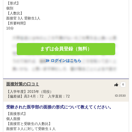
【形式】
個別
【人数比】
面接官 3人 受験生1人
【所要時間】
10分
まずは会員登録（無料）
ログインはこちら
面接対策の口コミ
6
【入学年度】2015年（現役）
ID:3530
【偏差値】高3 4月：72 入学直前：72
受験された医学部の面接の形式について教えてください。
【面接形式】
個人面接
【面接官と受験生の人数比】
面接官３人に対して受験生１人