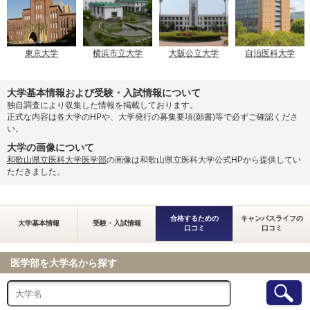
東京大学
横浜市立大学
大阪公立大学
自治医科大学
大学基本情報および受験・入試情報について
独自調査により収集した情報を掲載しております。
正式な内容は各大学のHPや、大学発行の募集要項(願書)等で必ずご確認くださ
い。
大学の画像について
和歌山県立医科大学医学部
の画像は和歌山県立医科大学公式HPから提供してい
ただきました。
合格するための
キャンパスライフの
大学基本情報
受験・入試情報
口コミ
口コミ
医学部を大学名から探す