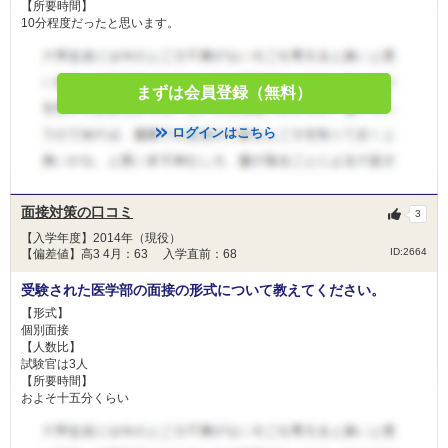
【所要時間】
10分程度だったと思います。
まずは会員登録（無料）
ログインはこちら
面接対策の口コミ
3
【入学年度】2014年（現役）
ID:2664
【偏差値】高3 4月：63 入学直前：68
受験された医学部の面接の形式について教えてください。
【形式】
個別面接
【人数比】
試験官は3人
【所要時間】
およそ十五分くらい