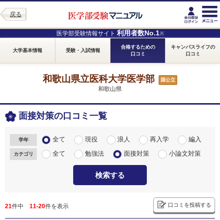
戻る
利用者数No.1
医学部受験情報サイト
※
合格するための
キャンパスライフの
大学基本情報
受験・入試情報
口コミ
口コミ
和歌山県立医科大学医学部
国公立
和歌山県
面接対策の口コミ一覧
全て
現役
浪人
再入学
編入
学年
全て
勉強法
面接対策
小論文対策
カテゴリ
検索する
口コミを投稿する
21
件中
11-20
件を表示