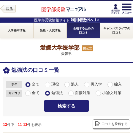
戻る
利用者数No.1
医学部受験情報サイト
※
合格するための
キャンパスライフの
大学基本情報
受験・入試情報
口コミ
口コミ
愛媛大学医学部
国公立
愛媛県
勉強法の口コミ一覧
全て
現役
浪人
再入学
編入
学年
全て
勉強法
面接対策
小論文対策
カテゴリ
検索する
口コミを投稿する
13
件中
11-13
件を表示