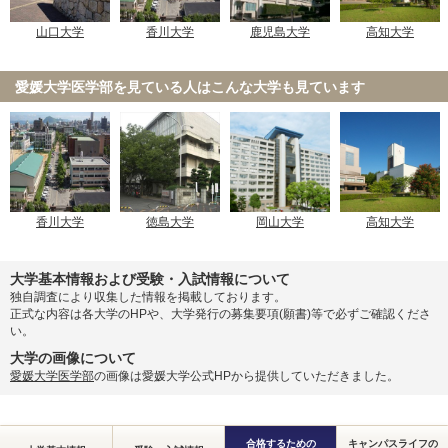
山口大学
香川大学
鹿児島大学
高知大学
愛媛大学医学部を見ている人は
こんな大学も見ています
香川大学
徳島大学
岡山大学
高知大学
大学基本情報および受験・入試情報について
独自調査により収集した情報を掲載しております。
正式な内容は各大学のHPや、大学発行の募集要項(願書)等で必ずご確認くださ
い。
大学の画像について
愛媛大学医学部
の画像は愛媛大学公式HPから提供していただきました。
合格するための
キャンパスライフの